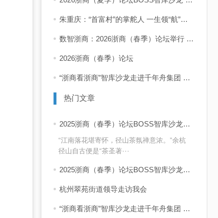
朱重庆：“首富村”的掌舵人 一生领“航”共富路
数智浙商：2026浙商（春季）论坛举行 企业家学者共话“十五五”发展新前景
2026浙商（春季）论坛
“浙商看浙商”智库沙龙走进千年舟集团 共话浙商可持续增长之道
热门文章
2025浙商（春季）论坛BOSS智库沙龙活动 “浙商看浙商”走进四岭名茶厂
“江南落花堪寄怀，径山茶氛禅意浓。”余杭
径山自古便是“茶圣著···
2025浙商（春季）论坛BOSS智库沙龙活动 “浙商看浙商”活动启动 首站走进同山醉美人酒业
杭州翠苑街道领导走访我会
“浙商看浙商”智库沙龙走进千年舟集团 共话浙商可持续增长之道