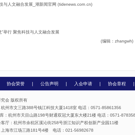
文融合发展_潮新闻官网 (tidenews.com.cn)
龙”举行 聚焦科技与人文融合发展
(编辑：zhangwh)
|
协会荣誉
|
公告声明
|
入会申请
|
协会章程
究会 版权所有
州市文三路388号钱江科技大厦1418室 电话：0571-85861356
库：杭州市天目山路198号财通双冠大厦东大楼21楼 电话：0571-878358
客厅：杭州市余杭区溪沁街258号浙江知识产权创新产业园11楼
海市江场三路181号4楼 电话：021-56982678