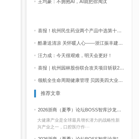
王均豪：不拥抱AI，AI就把你淘汰
喜报！杭州民生药业两个产品中选第十二批国采
酷暑送清凉 关怀暖人心——浙江振丰建设有限公司开展夏季送清凉及防暑降温慰问活动
汪力成：今天很艰难，明天会更好！
喜报｜杭州园林股份联合攻关项目斩获2025年度上海市科技进步二等奖！
领航全生命周期健康管理 贝因美四大业务板块闪耀2026 CBME
推荐文章
2026浙商（夏季）论坛BOSS智库沙龙走进艺星口腔
大健康产业是全球最具增长潜力的战略性新
兴产业之一，口腔医疗作···
2026浙商（夏季）论坛BOSS智库沙龙“浙商高质量出海”圆满举行