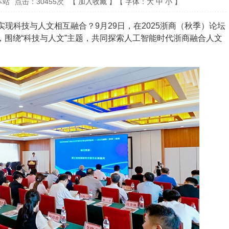
本站
点击：
30455
次
【
加入收藏
】【
字体：
大
中
小
】
现科技与人文相互融合？9月29日，在2025浙商（秋季）论坛
，围绕“科技与人文”主题，共同探索人工智能时代浙商融合人文