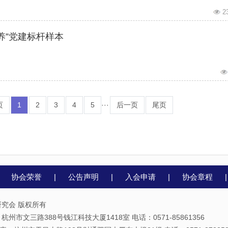
2
养”党建标杆样本
页
1
2
3
4
5
···
后一页
尾页
|
协会荣誉
|
公告声明
|
入会申请
|
协会章程
究会 版权所有
州市文三路388号钱江科技大厦1418室 电话：0571-85861356