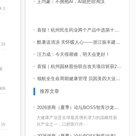
王均豪：不拥抱AI，AI就把你淘汰
1
喜报！杭州民生药业两个产品中选第十二批国采
酷暑送清凉 关怀暖人心——浙江振丰建设有限公司开展夏季送清凉及防暑降温慰问活动
19
汪力成：今天很艰难，明天会更好！
喜报｜杭州园林股份联合攻关项目斩获2025年度上海市科技进步二等奖！
围
领航全生命周期健康管理 贝因美四大业务板块闪耀2026 CBME
909
推荐文章
2026浙商（夏季）论坛BOSS智库沙龙走进艺星口腔
大健康产业是全球最具增长潜力的战略性新
兴产业之一，口腔医疗作···
15
2026浙商（夏季）论坛BOSS智库沙龙“浙商高质量出海”圆满举行