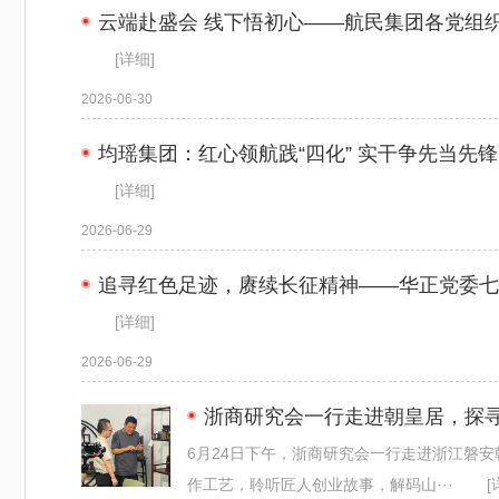
云端赴盛会 线下悟初心——航民集团各党组织
[详细]
2026-06-30
均瑶集团：红心领航践“四化” 实干争先当先锋
[详细]
2026-06-29
追寻红色足迹，赓续长征精神——华正党委七
[详细]
2026-06-29
浙商研究会一行走进朝皇居，探
6月24日下午，浙商研究会一行走进浙江磐
作工艺，聆听匠人创业故事，解码山···
[