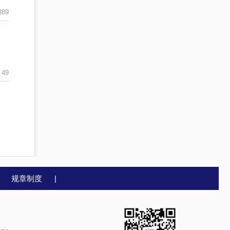
389
49
|
规章制度
|