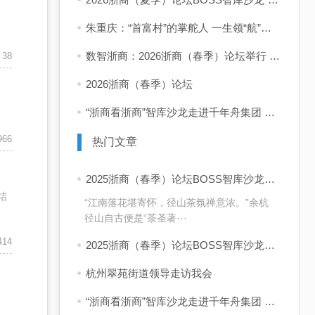
朱重庆：“首富村”的掌舵人 一生领“航”共富路
数智浙商：2026浙商（春季）论坛举行 企业家学者共话“十五五”发展新前景
38
2026浙商（春季）论坛
“浙商看浙商”智库沙龙走进千年舟集团 共话浙商可持续增长之道
966
热门文章
2025浙商（春季）论坛BOSS智库沙龙活动 “浙商看浙商”走进四岭名茶厂
结
“江南落花堪寄怀，径山茶氛禅意浓。”余杭
径山自古便是“茶圣著···
414
2025浙商（春季）论坛BOSS智库沙龙活动 “浙商看浙商”活动启动 首站走进同山醉美人酒业
杭州翠苑街道领导走访我会
“浙商看浙商”智库沙龙走进千年舟集团 共话浙商可持续增长之道