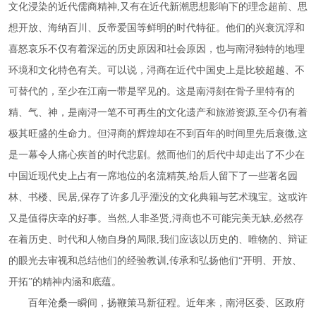
文化浸染的近代儒商精神,又有在近代新潮思想影响下的理念超前、思
想开放、海纳百川、反帝爱国等鲜明的时代特征。他们的兴衰沉浮和
喜怒哀乐不仅有着深远的历史原因和社会原因，也与南浔独特的地理
环境和文化特色有关。可以说，浔商在近代中国史上是比较超越、不
可替代的，至少在江南一带是罕见的。这是南浔刻在骨子里特有的
精、气、神，是南浔一笔不可再生的文化遗产和旅游资源,至今仍有着
极其旺盛的生命力。但浔商的辉煌却在不到百年的时间里先后衰微,这
是一幕令人痛心疾首的时代悲剧。然而他们的后代中却走出了不少在
中国近现代史上占有一席地位的名流精英,给后人留下了一些著名园
林、书楼、民居,保存了许多几乎湮没的文化典籍与艺术瑰宝。这或许
又是值得庆幸的好事。当然,人非圣贤,浔商也不可能完美无缺,必然存
在着历史、时代和人物自身的局限,我们应该以历史的、唯物的、辩证
的眼光去审视和总结他们的经验教训,传承和弘扬他们“开明、开放、
开拓”的精神内涵和底蕴。
百年沧桑一瞬间，扬鞭策马新征程。近年来，南浔区委、区政府