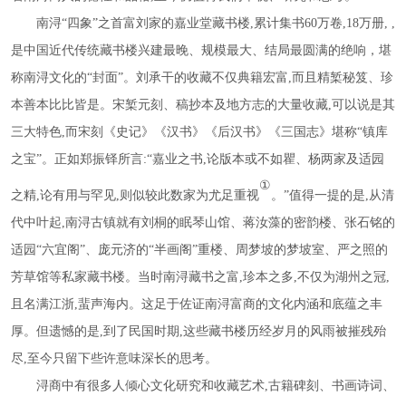
南浔
“四象”之首富刘家的嘉业堂藏书楼,累计集书60万卷,18万册, ,
是中国近代传统藏书楼兴建最晚、规模最大、结局最圆满的绝响，堪
称南浔文化的“封面”。刘承干的收藏不仅典籍宏富,而且精椠秘笈、珍
本善本比比皆是。宋椠元刻、稿抄本及地方志的大量收藏,可以说是其
三大特色,而宋刻《史记》《汉书》《后汉书》《三国志》堪称“镇库
之宝”。正如郑振铎所言:“嘉业之书,论版本或不如瞿、杨两家及适园
①
之精,论有用与罕见,则似较此数家为尤足重视
。
”值得一提的是,从清
代中叶起,南浔古镇就有刘桐的眠琴山馆、蒋汝藻的密韵楼、张石铭的
适园“六宜阁”、庞元济的“半画阁”重楼、周梦坡的梦坡室、严之照的
芳草馆等私家藏书楼。当时南浔藏书之富,珍本之多,不仅为湖州之冠,
且名满江浙,蜚声海内。这足于佐证南浔富商的文化内涵和底蕴之丰
厚。但遗憾的是,到了民国时期,这些藏书楼历经岁月的风雨被摧残殆
尽,至今只留下些许意味深长的思考。
浔商中有很多人倾心文化研究和收藏艺术
,古籍碑刻、书画诗词、