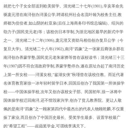
就把七个子女全部送到欧美留学。清光绪二十七年(1901),辛亥革命先
驱庞元澄在南浔创办浔溪公学,聘请杭州社会名流叶翰为校务主任,教
师都为佼佼者,如山阴的杜亚泉(后任上海商务印书馆总编辑)、绍兴的
劭力子(国民党元老)等；该校仿日本学制,为浙北地区最早的新式中学
之一。清光绪二十二年(1906),庞元澄又资助马相伯创办复旦公学（今
复旦大学)。清光绪二十八年(1902),南浔“四象”之一张家后裔张弁群在
南浔创办养蒙学塾,国民党元老朱家骅等曾在该校读书；清光绪三十三
年(1907)因不符合清政府学制,养蒙学塾停办,遂在原址办起了南浔历史
上第一所女校——浔溪女校,“鉴湖女侠”秋瑾曾在该校任教。而近代著
名体育教育家徐一冰年轻时留学日本,回国后创办了我国第一所体操学
校——中国体操学校,次年又创办该校女子部。民国初年,徐一冰将中
国体操学校迀回南浔,还不惜毁家兴学,创办了贫儿教养院。更让人敬
佩的是南浔“四象”之一顾家第四代中最杰出的代表人物顾乾麟,不仅重
振了家业,而且创办了中国历史最长、受奖学生最多、设置学校最广
的“希望工程”——叔蘋奖学金,可谓桃李满天下。