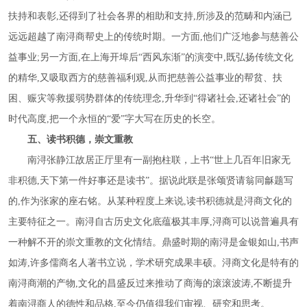
扶持和表彰,还得到了社会各界的相助和支持,所涉及的范畴和内涵已
远远超越了南浔商帮史上的传统时期。一方面,他们广泛地参与慈善公
益事业;另一方面,在上海开埠后“西风东渐”的演变中,既弘扬传统文化
的精华,又吸取西方的慈善福利观,从而把慈善公益事业的帮贫、扶
困、赈灾等救援弱势群体的传统理念,升华到“得诸社会,还诸社会”的
时代高度,把一个永恒的“爱”字大写在历史的长空。
五、读书积德，崇文重教
南浔张静江故居正厅里有一副抱柱联，上书
“世上几百年旧家无
非积德,天下第一件好事还是读书”。据说此联是张颂贤请翁同龢题写
的,作为张家的座右铭。从某种程度上来说,读书积德就是浔商文化的
主要特征之一。南浔自古历史文化底蕴极其丰厚,浔商可以说普遍具有
一种解不开的崇文重教的文化情结。鼎盛时期的南浔是金银如山,书声
如涛,许多儒商名人著书立说，学术研究成果丰硕。浔商文化是特有的
南浔商潮的产物,文化的昌盛反过来推动了商海的滚滚波涛,不断提升
着南浔商人的德性和品格,至今仍值得我们审视、研究和思考。