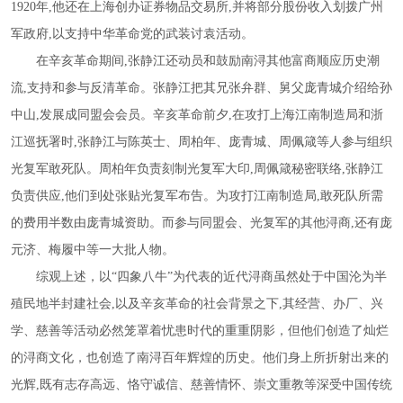
1920年,他还在上海创办证券物品交易所,并将部分股份收入划拨广州
军政府,以支持中华革命党的武装讨袁活动。
在辛亥革命期间
,张静江还动员和鼓励南浔其他富商顺应历史潮
流,支持和参与反清革命。张静江把其兄张弁群、舅父庞青城介绍给孙
中山,发展成同盟会会员。辛亥革命前夕,在攻打上海江南制造局和浙
江巡抚署时,张静江与陈英士、周柏年、庞青城、周佩箴等人参与组织
光复军敢死队。周柏年负责刻制光复军大印,周佩箴秘密联络,张静江
负责供应,他们到处张贴光复军布告。为攻打江南制造局,敢死队所需
的费用半数由庞青城资助。而参与同盟会、光复军的其他浔商,还有庞
元济、梅履中等一大批人物。
综观上述，
以
“四象八牛”为代表的近代浔商
虽然处于中国沦为半
殖民地半封建社会
,以及辛亥革命的社会背景之下,其经营、办厂、兴
学、慈善等活动必然笼罩着忧患时代的重重阴影，但他们创造了灿烂
的浔商文化，也创造了南浔百年辉煌的历史。他们身上所折射出来的
光辉,既有志存高远、恪守诚信、慈善情怀、崇文重教等深受中国传统