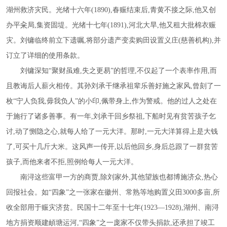
湖州救济灾民。光绪十六年(1890),春赈结束后,青黄不接之际,他又创
办平籴局,集资固堤。光绪十七年(1891),河北大旱,他又租大批棉衣赈
灾。刘镛临终前立下遗嘱,将部分遗产变卖购田设置义庄(慈善机构),并
订立了详细的使用条款。
刘镛深知
“聚财虽难,失之更易”的哲理,不仅起了一个表率作用,而
且教诲后人薪火相传。其孙刘承干继承祖辈乐善好施之家风,曾刻了一
枚“宁人负我,毋我负人”的小印,佩带身上,作为警戒。他的过人之处在
于施行了诸多善事。有一年,刘承干回乡祭祖,下船时见有贫苦孩子乞
讨,动了恻隐之心,就每人给了一元大洋。那时,一元大洋算得上是大钱
了,可买十几斤大米。这风声一传开,以后他回乡,身后总跟了一群贫苦
孩子,而他来者不拒,照例给每人一元大洋。
南浔这些富甲一方的商贾
,除刘家外,其他望族也都博施济众,热心
回报社会。如“四象”之一张家在徽州、常熟等地购置义田3000多亩,所
收全部用于赈灾济贫。民国十二年至十七年(1923—1928),湖州、南浔
地方捐资顺建頔塘运河,“四象”之一庞家不仅带头捐款,还承担了竣工