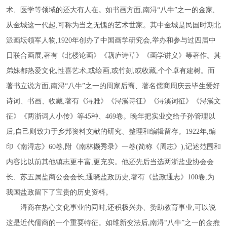
术、医学等领域的还大有人在。如书画方面,南浔“八牛”之一的金家,
从金城这一代起,可称为当之无愧的艺术世家。其中金城是民国时期北
派画坛领军人物,1920年创办了中国画学研究会,举办和参与过四届中
日联合画展,著有《北楼论画》《藕庐诗草》《画学讲义》等著作。其
弟妹都热爱文化,性喜艺术,或绘画,或竹刻,或收藏,个个卓有建树。而
著书立说方面,南浔“八牛”之一的周家后裔、著名儒商周庆云毕生爱好
诗词、书画、收藏,著有《浔雅》《浔溪诗征》《浔溪词征》《浔溪文
征》《两浙词人小传》等45种、469卷。晚年把实业交给子孙管理以
后,自己则致力于乡邦资料文献的研究、整理和编辑留存。1922年,编
印《南浔志》60卷,附《南林撷秀录》一卷(简称《周志》),记述范围和
内容比以前其他镇志更丰富,更充实。他还先后当选两浙盐业协会会
长、苏五属盐商公会会长,通晓盐政历史,著有《盐政通志》100卷,为
我国盐政留下了宝贵的历史资料。
浔商在热心文化事业的同时
,还积极兴办、赞助教育事业,可以说
这是近代儒商的一个重要特征。如维新变法后,南浔“八牛”之一的金焘