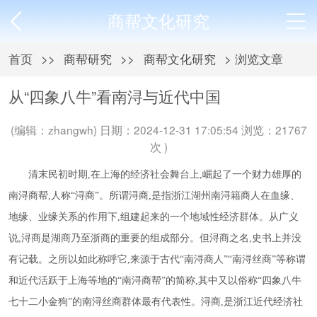
商帮文化研究
首页
>>
商帮研究
>>
商帮文化研究
> 浏览文章
从“四象八牛”看南浔与近代中国
(编辑：zhangwh) 日期：2024-12-31 17:05:54 浏览：21767
次 )
清末民初时期
,在上海的经济社会舞台上,崛起了一个财力雄厚的
南浔商帮,人称“浔商”。所谓浔商,是指浙江湖州南浔籍商人在血缘、
地缘、业缘关系的作用下,组建起来的一个地域性经济群体。从广义
说,浔商是湖商乃至浙商的重要的组成部分。但浔商之名,史书上并没
有记载。之所以如此称呼它,来源于古代“南浔商人”“南浔丝商”等称谓
和近代活跃于上海等地的“南浔商帮”的简称,其中又以俗称“四象八牛
七十二小金狗”的南浔丝商群体最有代表性。浔商,是浙江近代经济社