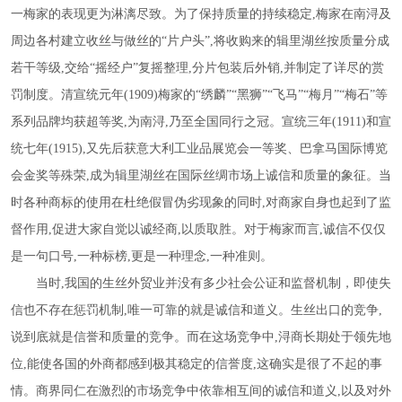
一梅家的表现更为淋漓尽致。为了保持质量的持续稳定,梅家在南浔及
周边各村建立收丝与做丝的“片户头”,将收购来的辑里湖丝按质量分成
若干等级,交给“摇经户”复摇整理,分片包装后外销,并制定了详尽的赏
罚制度。清宣统元年(1909)梅家的“绣麟”“黑狮”“飞马”“梅月”“梅石”等
系列品牌均获超等奖,为南浔,乃至全国同行之冠。宣统三年(1911)和宣
统七年(1915),又先后获意大利工业品展览会一等奖、巴拿马国际博览
会金奖等殊荣,成为辑里湖丝在国际丝绸市场上诚信和质量的象征。当
时各种商标的使用在杜绝假冒伪劣现象的同时,对商家自身也起到了监
督作用,促进大家自觉以诚经商,以质取胜。对于梅家而言,诚信不仅仅
是一句口号,一种标榜,更是一种理念,一种准则。
当时
,我国的生丝外贸业并没有多少社会公证和监督机制，即使失
信也不存在惩罚机制,唯一可靠的就是诚信和道义。生丝出口的竞争,
说到底就是信誉和质量的竞争。而在这场竞争中,浔商长期处于领先地
位,能使各国的外商都感到极其稳定的信誉度,这确实是很了不起的事
情。商界同仁在激烈的市场竞争中依靠相互间的诚信和道义,以及对外