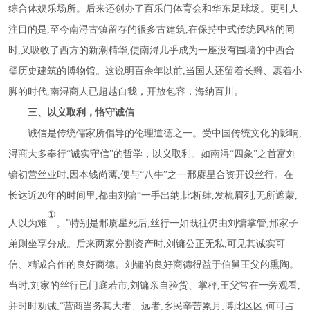
综合体娱乐场所。后来还创办了百乐门体育会和华东足球场。更引人
注目的是,至今南浔古镇留存的很多古建筑,在保持中式传统风格的同
时,又吸收了西方的新潮精华,使南浔几乎成为一座没有围墙的中西合
璧历史建筑的博物馆。这说明百余年以前,当国人还留着长辫、裹着小
脚的时代,南浔商人已超越自我，开放包容，海纳百川。
三、以义取利，恪守诚信
诚信是传统儒家所倡导的伦理道德之一。受中国传统文化的影响
,
浔商大多奉行“诚实守信”的哲学，以义取利。如南浔“四象”之首富刘
镛初营丝业时,因本钱尚薄,便与“八牛”之一邢赓星合资开设丝行。在
长达近20年的时间里,都由刘镛“一手出纳,比析肆,发梳眉列,无所遮蒙,
①
人以为难
。
”特别是邢赓星死后,丝行一如既往仍由刘镛掌管,邢家子
弟则坐享分成。后来两家分割资产时,刘镛公正无私,可见其诚实可
信、精诚合作的良好商德。刘镛的良好商德得益于伯舅王父的熏陶。
当时,刘家的丝行已门庭若市,刘镛亲自验货、掌秤,王父常在一旁观看,
并时时劝诫,“营商当务其大者、远者,乡民辛苦累月,博此区区,何可占