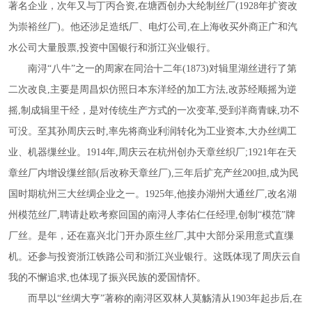
著名企业，次年又与丁丙合资,在塘西创办大纶制丝厂(1928年扩资改
为崇裕丝厂)。他还涉足造纸厂、电灯公司,在上海收买外商正广和汽
水公司大量股票,投资中国银行和浙江兴业银行。
南浔
“八牛”之一的周家在同治十二年(1873)对辑里湖丝进行了第
二次改良,主要是周昌炽仿照日本东洋经的加工方法,改苏经顺摇为逆
摇,制成辑里干经，是对传统生产方式的一次变革,受到洋商青睐,功不
可没。至其孙周庆云时,率先将商业利润转化为工业资本,大办丝绸工
业、机器缫丝业。1914年,周庆云在杭州创办天章丝织厂;1921年在天
章丝厂内增设缫丝部(后改称天章丝厂),三年后扩充产丝200担,成为民
国时期杭州三大丝绸企业之一。1925年,他接办湖州大通丝厂,改名湖
州模范丝厂,聘请赴欧考察回国的南浔人李佑仁任经理,创制“模范”牌
厂丝。是年，还在嘉兴北门开办原生丝厂,其中大部分采用意式直缫
机。还参与投资浙江铁路公司和浙江兴业银行。这既体现了周庆云自
我的不懈追求,也体现了振兴民族的爱国情怀。
而早以
“丝绸大亨”著称的南浔区双林人莫觞清从1903年起步后,在