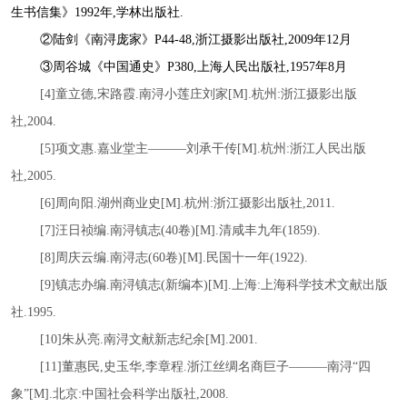
生书信集》1992年,学林出版社.
②
陆剑《南浔庞家》
P44-48,浙江摄影出版社,2009年12月
③
周谷城《中国通史》
P380,上海人民出版社,1957年8月
[4]童立德,宋路霞.南浔小莲庄刘家[M].杭州:浙江摄影出版
社,2004.
[5]项文惠.嘉业堂主———刘承干传[M].杭州:浙江人民出版
社,2005.
[6]周向阳.湖州商业史[M].杭州:浙江摄影出版社,2011.
[7]汪日祯编.南浔镇志(40卷)[M].清咸丰九年(1859).
[8]周庆云编.南浔志(60卷)[M].民国十一年(1922).
[9]镇志办编.南浔镇志(新编本)[M].上海:上海科学技术文献出版
社.1995.
[10]朱从亮.南浔文献新志纪余[M].2001.
[11]董惠民,史玉华,李章程.浙江丝绸名商巨子———南浔“四
象”[M].北京:中国社会科学出版社,2008.