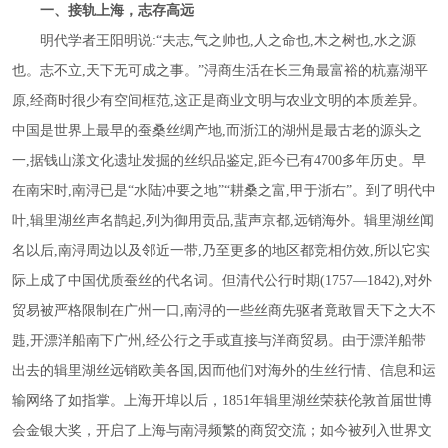
一、接轨上海，志存高远
明代学者王阳明说
:“夫志,气之帅也,人之命也,木之树也,水之源
也。志不立,天下无可成之事。”浔商生活在长三角最富裕的杭嘉湖平
原,经商时很少有空间框范,这正是商业文明与农业文明的本质差异。
中国是世界上最早的蚕桑丝绸产地,而浙江的湖州是最古老的源头之
一,据钱山漾文化遗址发掘的丝织品鉴定,距今已有4700多年历史。早
在南宋时,南浔已是“水陆冲要之地”“耕桑之富,甲于浙右”。到了明代中
叶,辑里湖丝声名鹊起,列为御用贡品,蜚声京都,远销海外。辑里湖丝闻
名以后,南浔周边以及邻近一带,乃至更多的地区都竞相仿效,所以它实
际上成了中国优质蚕丝的代名词。但清代公行时期(1757—1842),对外
贸易被严格限制在广州一口,南浔的一些丝商先驱者竟敢冒天下之大不
韪,开漂洋船南下广州,经公行之手或直接与洋商贸易。由于漂洋船带
出去的辑里湖丝远销欧美各国,因而他们对海外的生丝行情、信息和运
输网络了如指掌。上海开埠以后，1851年辑里湖丝荣获伦敦首届世博
会金银大奖，开启了上海与南浔频繁的商贸交流；如今被列入世界文