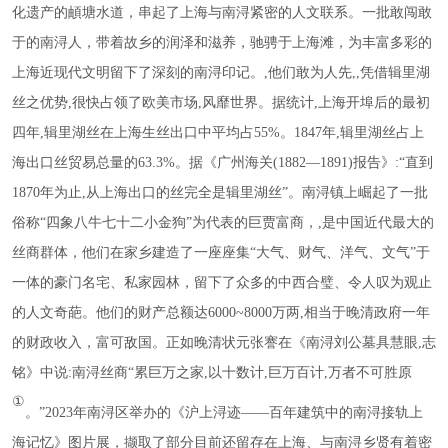
化遗产的頔塘水道，串起了上海与南浔紧密的人文联系。一批敢闯敢
于的南浔人，带着故乡的润泽和滋养，驰骋于上海滩，为丰富多彩的
上海近现代文明留下了深刻的南浔印记。,他们敢为人先,,凭借辑里湖
丝之优势,很快占领了欧美市场,风靡世界。据统计,上海开埠后的最初
四年,辑里湖丝在上海生丝出口中平均占55%。1847年,辑里湖丝占上
海出口丝贸易总量的63.3%。据《广州海关(1882—1891)报告》:“直到
1870年为止,从上海出口的丝完全是辑里湖丝”。南浔镇上崛起了一批
俗称“四象八牛七十二小金狗”为代表的巨贾富商，,是中国近代最大的
丝商群体，他们在家乡建造了一座座集“大气、财气、洋气、文气”于
一体的豪门名宅、私家园林，留下了众多的中西合璧、令人叹为观止
的人文奇葩。他们的财产总额达6000~8000万两,相当于晚清政府一年
的财政收入，富可敌国。正如晚清状元张謇在《南浔刘公墓具慧眼,志
铭》中说:南浔丝商“累巨万之家,以十数计,巨万百计,万者不可胜原
①
。
”2023年南浔区举办的《沪上浔迹——百年建筑中的南浔接轨上
海记忆》图片展，撷取了部分目前还留存在上海、与南浔乡贤有着密