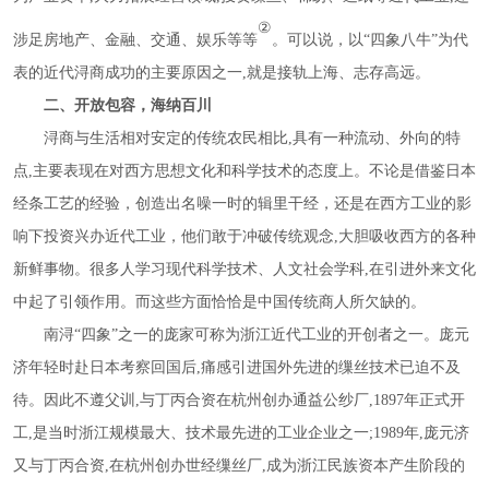
②
涉足房地产、金融、交通、娱乐等等
。可以说，以
“四象八牛”为代
表的近代浔商成功的主要原因之一,就是接轨上海、志存高远。
二、开放包容，海纳百川
浔商与生活相对安定的传统农民相比
,具有一种流动、外向的特
点,主要表现在对西方思想文化和科学技术的态度上。不论是借鉴日本
经条工艺的经验，创造出名噪一时的辑里干经，还是在西方工业的影
响下投资兴办近代工业，他们敢于冲破传统观念,大胆吸收西方的各种
新鲜事物。很多人学习现代科学技术、人文社会学科,在引进外来文化
中起了引领作用。而这些方面恰恰是中国传统商人所欠缺的。
南浔
“四象”之一的庞家可称为浙江近代工业的开创者之一。庞元
济年轻时赴日本考察回国后,痛感引进国外先进的缫丝技术已迫不及
待。因此不遵父训,与丁丙合资在杭州创办通益公纱厂,1897年正式开
工,是当时浙江规模最大、技术最先进的工业企业之一;1989年,庞元济
又与丁丙合资,在杭州创办世经缫丝厂,成为浙江民族资本产生阶段的