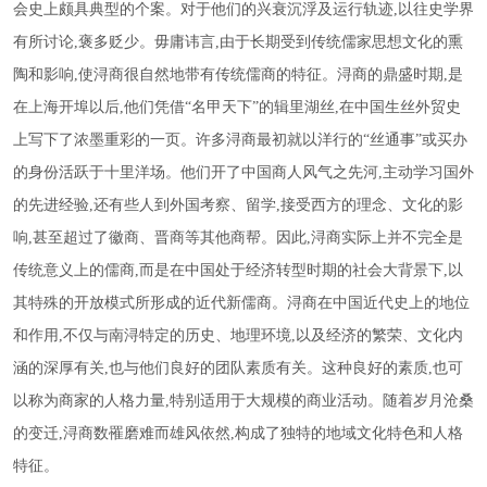
会史上颇具典型的个案。对于他们的兴衰沉浮及运行轨迹,以往史学界
有所讨论,褒多贬少。毋庸讳言,由于长期受到传统儒家思想文化的熏
陶和影响,使浔商很自然地带有传统儒商的特征。浔商的鼎盛时期,是
在上海开埠以后,他们凭借“名甲天下”的辑里湖丝,在中国生丝外贸史
上写下了浓墨重彩的一页。许多浔商最初就以洋行的“丝通事”或买办
的身份活跃于十里洋场。他们开了中国商人风气之先河,主动学习国外
的先进经验,还有些人到外国考察、留学,接受西方的理念、文化的影
响,甚至超过了徽商、晋商等其他商帮。因此,浔商实际上并不完全是
传统意义上的儒商,而是在中国处于经济转型时期的社会大背景下,以
其特殊的开放模式所形成的近代新儒商。浔商在中国近代史上的地位
和作用,不仅与南浔特定的历史、地理环境,以及经济的繁荣、文化内
涵的深厚有关,也与他们良好的团队素质有关。这种良好的素质,也可
以称为商家的人格力量,特别适用于大规模的商业活动。随着岁月沧桑
的变迁,浔商数罹磨难而雄风依然,构成了独特的地域文化特色和人格
特征。