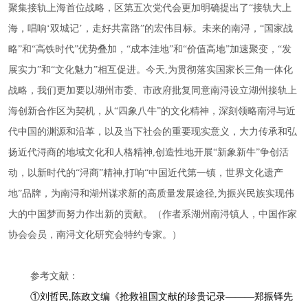
聚集接轨上海首位战略，区第五次党代会更加明确提出了
“接轨大上
海，唱响‘双城记’，走好共富路”的宏伟目标。未来的南浔，“国家战
略”和“高铁时代”优势叠加，“成本洼地”和“价值高地”加速聚变，“发
展实力”和“文化魅力”相互促进。今天,为贯彻落实国家长三角一体化
战略，我们更加要以湖州市委、市政府批复同意南浔设立湖州接轨上
海创新合作区为契机，从“四象八牛”的文化精神，深刻领略南浔与近
代中国的渊源和沿革，以及当下社会的重要现实意义，大力传承和弘
扬近代浔商的地域文化和人格精神,创造性地开展“新象新牛”争创活
动，以新时代的“浔商”精神,打响“中国近代第一镇，世界文化遗产
地”品牌，为南浔和湖州谋求新的高质量发展途径,为振兴民族实现伟
大的中国梦而努力作出新的贡献。（
作者系湖州南浔镇人，中国作家
协会会员，南浔文化研究会特约专家。
）
参考文献：
①
刘哲民
,陈政文编《抢救祖国文献的珍贵记录———郑振铎先