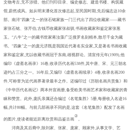
文物考古,无不涉猎。他们刊印目录、编史修志、建造书楼、构筑藏
馆,蔚然成风。如从明末潘化首次修志起,至民国时期,先后编志达10余
部。南浔“四象”之一的张石铭家族一门三代出了四位收藏家——藏书
家张石铭、张芹伯,古钱币收藏家张叔驯,书画收藏家和鉴定家张葱
玉。“八牛”之一的藏书世家蒋汝藻广泛搜罗名刻精本,散尽千金为藏
书。“四象”之一的庞元济既是我国近代著名实业家,又是著名书画收藏
家和鉴定家,尤以收藏书画冠于东南,雄视群论。清宣传元年(1909),他
编印《虚斋名画录》16卷,收录历代名画538件,其中唐、宋、元三朝名
迹约占三分之一。16年后,又编印《虚斋名画续录》4卷,收录名画200
件,可称誉为近代画界著录最丰之作。还编印过《历朝名画共赏集》和
《中华历代名画记》两本外宣画册,备受欧美书画艺术家和收藏家的青
睐和赞赏。此外,庞氏亲属还合编过《名笔集胜》5册,每册收入名迹16
幅,共计80幅。与前几部画录不同的是,这套《名笔集胜》配发了名画
②
的图片,使读者能近距离欣赏和品鉴古画
。
浔商及其后裔中
,除刘家、张家、庞家、顾家外,从事文学、艺