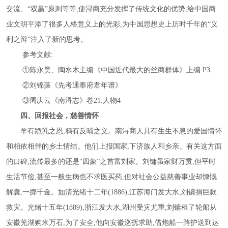
交流、“双赢”原则等等,使浔商充分发挥了传统文化的优势,给中国商
业文明平添了很多人格意义上的光彩,为中国思想史上历时千年的“义
利之辩”注入了新的思考。
参考文献
:
①陈永昊、陶水木主编《中国近代最大的丝商群体》上编.P3.
②刘锦藻《先考通奉府君年谱》
③周庆云《南浔志》卷21.人物4
四、回报社会，慈善情怀
羊有跪乳之恩
,鸦有反哺之义。南浔商人具有生生不息的爱国情怀
和相依相伴的乡土情结。他们上报国家,下济族人和乡亲。有关这方面
的口碑,流传最多的还是“四象”之首富刘家。刘镛虽家财万贯,但平时
生活节俭,甚至一般生病也不求医买药,但对社会公益慈善事业却慷慨
解囊,一掷千金。如清光绪十二年(1886),江苏海门发大水,刘镛捐巨款
救灾。光绪十五年(1889),浙江发大水,湖州受灾尤重,刘镛租了轮船从
安徽芜湖购米万石,为了安全,他向安徽巡抚求助,借炮船一路护送到达