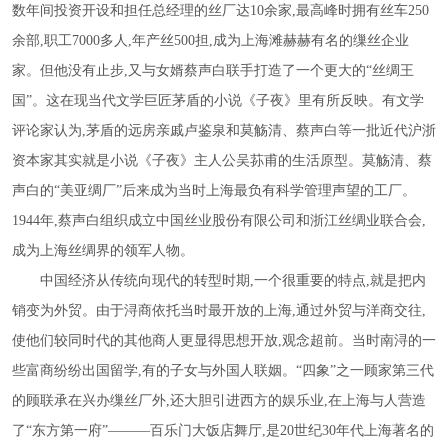
数年间投资开设和担任总经理的丝厂达10余家,最高峰时拥有丝车250
余部,职工7000多人,年产丝500担,成为上海滩赫赫有名的缫丝企业
家。但他没有止步,又与女婿蔡声白联手打造了一个更大的“丝绸王
国”。这在现当代文学巨匠茅盾的小说《子夜》里有所反映。有文学
评论家认为,茅盾的远房亲戚卢鉴泉和莫觞清、蔡声白等一批近代沪浙
资本家其实就是小说《子夜》主人公吴荪甫的生活原型。莫觞清、蔡
声白的“美亚绸厂”后来成为当时上海最负有科学管理声望的工厂。
1944年,蔡声白组织成立中国丝业股份有限公司和浙江丝绸业联合会,
成为上海丝绸界的领军人物。
中国经济从传统向现代的转型时期
,一个很重要的特点,就是把内
销变为外贸。由于浔商依托当时最开放的上海,通过外贸与洋商交往,
使他们较同时代的其他商人更显得思想开放,观念超前。当时南浔的一
些富商纷纷出国留学,有的子女与外国人联姻。“四象”之一顾家第三代
的顾联承在兴办缫丝厂外,还大胆引进西方的娱乐业,在上海与人营造
了“东方第一府”———百乐门大饭店舞厅,是20世纪30年代上海著名的