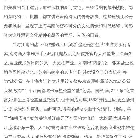
切关联的百年建筑，雕栏玉柱的豪门大宅、曲径通幽的藏书楼阁、隐
约轰鸣的工厂机器，都在讲述着南浔人的传奇故事。这些建筑历经沧
桑和风雨，呈现了上海与南浔密不可分的文化情愫和时代烙印，可称
誉为诠释浔商文化精神的凝固的音乐、立体的画卷。
当时江南的盐业亦很赚钱
,但无论淮盐还是浙盐,都由官方实行专
卖,南浔商人本难插手,但他们,趁战乱之际依托官府大兴盐业。久而久
之,盐业便成为浔商的又一大支柱产业。如南浔“四象”之一张家盐业包
销范围跨越浙北、苏南与皖南的10多个县,并都设立了分支机构,称
为“盐公堂”,在上海九江路大庆里设立盐务总管理处,掌管名地盐公堂
大权,故有“半个江南都吃张家盐公堂的盐”之说。同样,南浔“四象”之首
富刘镛在上海经营丝业致富后,也于同治元年(1862)开始业盐,设立扬州
盐场,成为淮盐巨头。由此可见,浔商的经济头脑十分清醒、活络，善
于“随机应变”,始终关注着江南乃至全国的大流通、大格局,尤其是长
江流域沿海一带。人们称誉浔商在业丝致富之后,将部分商业资本转化
为产业资本,大力拓展经营领域,投资缫丝、棉纺、造纸等近代工业,还