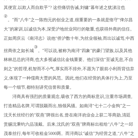
其便宜,以欺人而自欺乎”? 这些痛切告诫,刘镛“暮年述之犹涕泣也
②
。
”而“八牛”之一陈煦元的创业之道,很重要的一条就是恪守“俾尔昌
大”的家训,以诚信为本,深受沪地丝业同行的敬重,也获得外商的信任。
正如周庆云《南浔志》说他“侨沪数十年,为丝业领袖,而出以诚笃,中西
③
丝商依之如长城
。
”可以说,被称为南浔“四象”的豪门望族,以及其他
林林总总的浔商,也大多视诚信比金钱重要。他们深信“至诚无息,不自
则之”的哲理,机智而不小气,厚实而不排外,不愿为了眼前小利而背信弃
义,体现了一种儒商大贾的风范。因此,他们在经营的具体行为上,乃至
每一个细节,都特别讲究信誉和质量。
浔商具有强烈的质量观念
,吸收了西方的商标意识,注重市场调查,
打造精品名牌,可谓脱颖而出,独领风骚。如南浔“七十二小金狗”之一
沈天长丝经行的“双燕”牌很出名,曾在南洋劝业会上获二等商勋,清廷
赏赐沈秉钧六品顶戴。后来,沈氏的“双燕”牌商标出租给“八牛”之一邱
茂泰丝行,每年可收租金5000两。而浔商以“诚信”为经营之道,“八牛”之