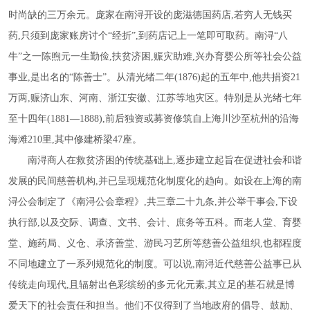
时尚缺的三万余元。庞家在南浔开设的庞滋德国药店,若穷人无钱买
药,只须到庞家账房讨个“经折”,到药店记上一笔即可取药。南浔“八
牛”之一陈煦元一生勤俭,扶贫济困,赈灾助难,兴办育婴公所等社会公益
事业,是出名的“陈善士”。从清光绪二年(1876)起的五年中,他共捐资21
万两,赈济山东、河南、浙江安徽、江苏等地灾区。特别是从光绪七年
至十四年(1881—1888),前后独资或募资修筑自上海川沙至杭州的沿海
海滩210里,其中修建桥梁47座。
南浔商人在救贫济困的传统基础上
,逐步建立起旨在促进社会和谐
发展的民间慈善机构,并已呈现规范化制度化的趋向。如设在上海的南
浔公会制定了《南浔公会章程》,共三章二十九条,并公举干事会,下设
执行部,以及交际、调查、文书、会计、庶务等五科。而老人堂、育婴
堂、施药局、义仓、承济善堂、游民习艺所等慈善公益组织,也都程度
不同地建立了一系列规范化的制度。可以说,南浔近代慈善公益事已从
传统走向现代,且辐射出色彩缤纷的多元化元素,其立足的基石就是博
爱天下的社会责任和担当。他们不仅得到了当地政府的倡导、鼓励、