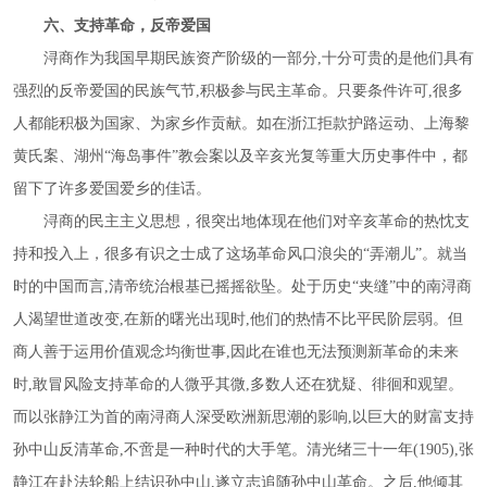
六、支持革命，反帝爱国
浔商作为我国早期民族资产阶级的一部分
,十分可贵的是他们具有
强烈的反帝爱国的民族气节,积极参与民主革命。只要条件许可,很多
人都能积极为国家、为家乡作贡献。如在浙江拒款护路运动、上海黎
黄氏案、湖州“海岛事件”教会案以及辛亥光复等重大历史事件中，都
留下了许多爱国爱乡的佳话。
浔商的民主主义思想，很突出地体现在他们对辛亥革命的热忱支
持和投入上，很多有识之士成了这场革命风口浪尖的
“弄潮儿”。就当
时的中国而言,清帝统治根基已摇摇欲坠。处于历史“夹缝”中的南浔商
人渴望世道改变,在新的曙光出现时,他们的热情不比平民阶层弱。但
商人善于运用价值观念均衡世事,因此在谁也无法预测新革命的未来
时,敢冒风险支持革命的人微乎其微,多数人还在犹疑、徘徊和观望。
而以张静江为首的南浔商人深受欧洲新思潮的影响,以巨大的财富支持
孙中山反清革命,不啻是一种时代的大手笔。清光绪三十一年(1905),张
静江在赴法轮船上结识孙中山,遂立志追随孙中山革命。之后,他倾其